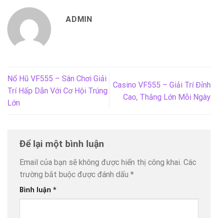
ADMIN
Nổ Hũ VF555 – Sân Chơi Giải
Casino VF555 – Giải Trí Đỉnh
Trí Hấp Dẫn Với Cơ Hội Trúng
Cao, Thắng Lớn Mỗi Ngày
Lớn
Để lại một bình luận
Email của bạn sẽ không được hiển thị công khai.
Các
trường bắt buộc được đánh dấu
*
Bình luận
*