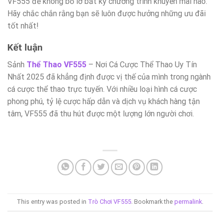
VF555 để không bỏ lỡ bất kỳ chương trình khuyến mãi nào.
Hãy chắc chắn rằng bạn sẽ luôn được hưởng những ưu đãi
tốt nhất!
Kết luận
Sảnh
Thể Thao VF555
– Nơi Cá Cược Thể Thao Uy Tín
Nhất 2025 đã khẳng định được vị thế của mình trong ngành
cá cược thể thao trực tuyến. Với nhiều loại hình cá cược
phong phú, tỷ lệ cược hấp dẫn và dịch vụ khách hàng tận
tâm, VF555 đã thu hút được một lượng lớn người chơi.
This entry was posted in
Trò Chơi VF555
. Bookmark the
permalink
.