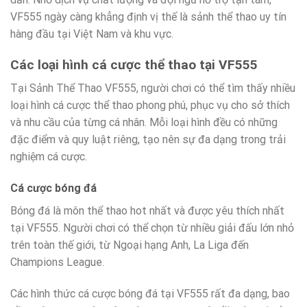
VF555 ngày càng khẳng định vị thế là sảnh thể thao uy tín
hàng đầu tại Việt Nam và khu vực.
Các loại hình cá cược thể thao tại VF555
Tại Sảnh Thể Thao VF555, người chơi có thể tìm thấy nhiều
loại hình cá cược thể thao phong phú, phục vụ cho sở thích
và nhu cầu của từng cá nhân. Mỗi loại hình đều có những
đặc điểm và quy luật riêng, tạo nên sự đa dạng trong trải
nghiệm cá cược.
Cá cược bóng đá
Bóng đá là môn thể thao hot nhất và được yêu thích nhất
tại VF555. Người chơi có thể chọn từ nhiều giải đấu lớn nhỏ
trên toàn thế giới, từ Ngoại hạng Anh, La Liga đến
Champions League.
Các hình thức cá cược bóng đá tại VF555 rất đa dạng, bao