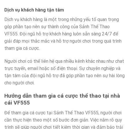
Dịch vụ khách hàng tận tâm
Dịch vụ khách hàng là một trong những yếu tố quan trọng
góp phần tạo nên sự thành công của Sảnh Thể Thao
VF555. Đội ngũ hỗ trợ khách hàng luôn sẵn sàng 24/7 để
giải đáp mọi thắc mắc và hỗ trợ người chơi trong quá trình
tham gia cá cược.
Người chơi có thể liên hệ qua nhiều kênh khác nhau như chat
trực tuyến, email hoặc số điện thoại. Sự chuyên nghiệp và
tận tâm của đội ngũ hỗ trợ đã góp phần tạo nên sự hài lòng
cho người chơi.
Hướng dẫn tham gia cá cược thể thao tại nhà
cái VF555
Để tham gia cá cược tại Sảnh Thể Thao VF555, người chơi
cần thực hiện theo một số bước đơn giản. Việc nắm rõ quy
trình sẽ giúp người chơi tiết kiệm thời gian và đảm bảo trải