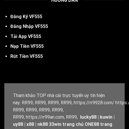
HƯỚNG DẪN
Đăng Ký VF555
Đăng Nhập VF555
Tải App VF555
Nạp Tiền VF555
Rút Tiền VF555
Tham khảo TOP nhà cái trực tuyến uy tín hiện
nay:
RR99
,
RR99
,
RR99
,
RR99
,
https://rr9928.com/
https:/
RR99
,
RR99
,
RR99
,
RR99
,
RR99
,
https://rr99an.com
,
RR99
,
lucky88
|
kuwin
|
uy88
|
x88
|
nk88
33win trang chủ
ONE88 trang