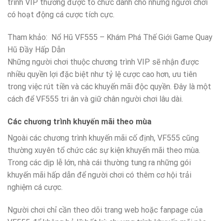
trình VIP thường được tổ chức dành cho những người chơi
có hoạt động cá cược tích cực.
Tham khảo:
Nổ Hũ VF555 – Khám Phá Thế Giới Game Quay
Hũ Đầy Hấp Dẫn
Những người chơi thuộc chương trình VIP sẽ nhận được
nhiều quyền lợi đặc biệt như tỷ lệ cược cao hơn, ưu tiên
trong việc rút tiền và các khuyến mãi độc quyền. Đây là một
cách để VF555 tri ân và giữ chân người chơi lâu dài.
Các chương trình khuyến mãi theo mùa
Ngoài các chương trình khuyến mãi cố định, VF555 cũng
thường xuyên tổ chức các sự kiện khuyến mãi theo mùa.
Trong các dịp lễ lớn, nhà cái thường tung ra những gói
khuyến mãi hấp dẫn để người chơi có thêm cơ hội trải
nghiệm cá cược.
Người chơi chỉ cần theo dõi trang web hoặc fanpage của